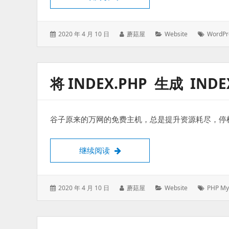
发
作
分
标
2020 年 4 月 10 日
蘑菇屋
Website
WordPr
表
者：
类：
签：
于：
将 INDEX.PHP 生成 IND
谷子原来的万网的免费主机，总是提升资源耗尽，停机于
将 index.php 生成 index.html
继续阅读
发
作
分
标
2020 年 4 月 10 日
蘑菇屋
Website
PHP My
表
者：
类：
签：
于：