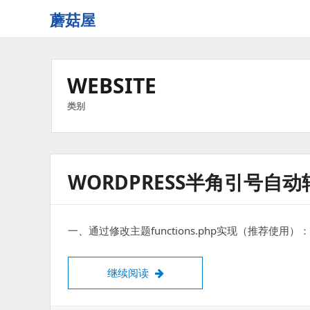
蘑菇屋
欢
迎
来
WEBSITE
到
蘑
类别
菇
屋！
WORDPRESS半角引号自
一、通过修改主题functions.php实现（推荐使用）： 在
WordPress半角引号自动转换为
继续阅读