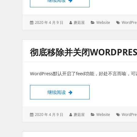
继续阅读
发
作
分
标
2020 年 4 月 9 日
蘑菇屋
Website
WordPre
表
者：
类：
签：
于：
彻底移除并关闭WORDPRESS
WordPress默认开启了feed功能，好处不言而喻
彻底移除并关闭WordPress的RSS f
继续阅读
发
作
分
标
2020 年 4 月 9 日
蘑菇屋
Website
WordPre
表
者：
类：
签：
于：