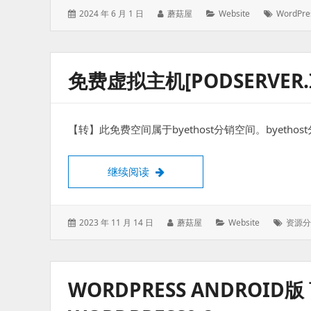
发
作
分
标
2024 年 6 月 1 日
蘑菇屋
Website
WordPre
表
者：
类：
签：
于：
免费虚拟主机[PODSERVER
【转】此免费空间属于byethost分销空间。byet
免费虚拟主机[Podserver.info
继续阅读
发
作
分
标
2023 年 11 月 14 日
蘑菇屋
Website
资源分
表
者：
类：
签：
于：
WORDPRESS ANDROID版