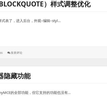
（BLOCKQUOTE）样式调整优化
代
码
示
例
样式表了，进入后台，外观–编辑–styl…
quote）样式调整优化
: WordPress
ss
发表评论
主
题
块
引
辑器隐藏功能
用
（blockquote）
样
式
TinyMCE的全部功能，但它支持的功能也没有…
调
整
优
能
化