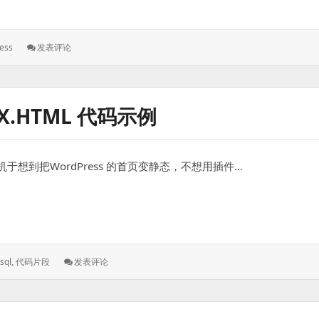
: 移
ess
发表评论
除
WordPress
后
台
EX.HTML 代码示例
顶
部
左
上
想到把WordPress 的首页变静态，不想用插件…
角
的
W
 代码示例
图
标
的
小
: 将
sql
,
代码片段
发表评论
技
Index.php
巧
生
成
Index.html