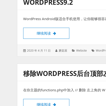
WORDPRESS9.2
WordPress Android版适合手机使用，让你
WordPress Android版 离线编辑器 w
继续阅读
发
作
分
标
2020 年 4 月 11 日
蘑菇屋
Website
WordPr
表
者：
类：
签：
于：
移除WORDPRESS后台顶
在你主题的functions.php中加入 // 删除 左上角的 W 
移除WordPress后台顶部左上角
继续阅读