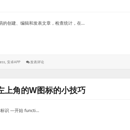
能够很容易的创建、编辑和发表文章，检查统计，在…
ordpress7.1 与 wordpress9.2
: WordPress
ess
,
安卓APP
发表评论
Android
版
离
线
部左上角的W图标的小技巧
编
辑
器
Wordpress7.1
标识 —开始 functi…
与
Wordpress9.2
的W图标的小技巧