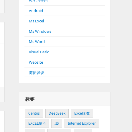
AI学习使用
Android
Ms Excel
Ms Windows
Ms Word
Visual Basic
Website
随便谈谈
标签
Centos
DeepSeek
Excel函数
EXCEL技巧
IIS
Internet Explorer