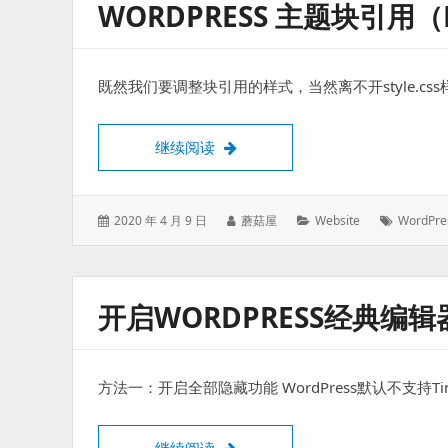
WORDPRESS 主题块引用
既然我们要调整块引用的样式，当然离不开style.css
WordPress 主题块引用（block
继续阅读
发
作
分
标
2020 年 4 月 9 日
蘑菇屋
Website
WordPre
表
者：
类：
签：
于：
开启WORDPRESS经典编
方法一：开启全部隐藏功能 WordPress默认不支持
开启WordPress经典编辑器隐藏功