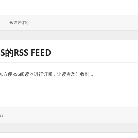
: 开
ss
发表评论
启
WordPress
经
典
的RSS FEED
编
辑
器
隐
，可以方便RSS阅读器进行订阅，让读者及时收到…
藏
功
能
eed
ss