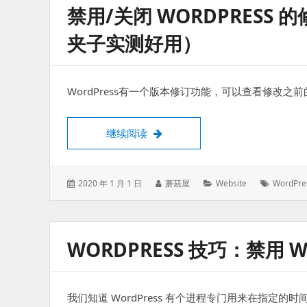
禁用/关闭 WORDPRES
夹子实测好用）
WordPress有一个版本修订功能，可以查看修改
禁用/关闭 WordPress 的修
继续阅读
发
作
分
标
2020 年 1 月 1 日
蘑菇屋
Website
WordPre
表
者：
类：
签：
于：
WORDPRESS 技巧：禁用 W
我们知道 WordPress 有个进程专门用来在指定