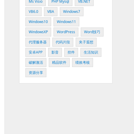
Ms Visio
PHP Mysql
VB.NET
VB6.0
VBA
Windows7
Windows10
Windows11
WindowsXP
WordPress
Word技巧
代理服务器
代码片段
夹子遐想
安卓APP
影音
控件
生活知识
破解激活
精品软件
绩效考核
资源分享