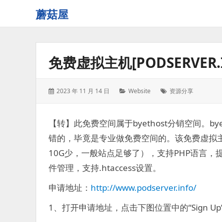
蘑菇屋
欢
迎
来
免费虚拟主机[PODSERVER
到
蘑
菇
发
分
标
2023 年 11 月 14 日
Website
资源分享
屋！
表
类：
签：
于：
【转】此免费空间属于byethost分销空间。b
错的，毕竟是专业做免费空间的。该免费虚拟主
10G少，一般站点足够了），支持PHP语言，提供
件管理，支持.htaccess设置。
申请地址：
http://www.podserver.info/
1、打开申请地址，点击下图位置中的“Sign U