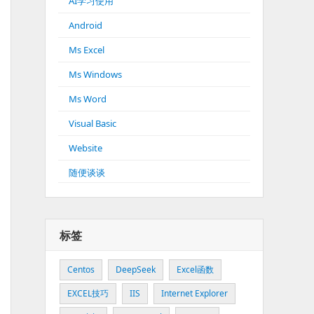
AI学习使用
Android
Ms Excel
Ms Windows
Ms Word
Visual Basic
Website
随便谈谈
标签
Centos
DeepSeek
Excel函数
EXCEL技巧
IIS
Internet Explorer