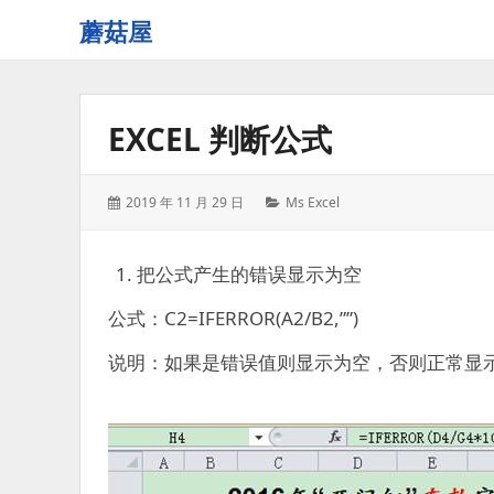
蘑菇屋
欢
迎
来
EXCEL 判断公式
到
蘑
菇
发
分
2019 年 11 月 29 日
Ms Excel
屋！
表
类：
于：
把公式产生的错误显示为空
公式：C2=IFERROR(A2/B2,””)
说明：如果是错误值则显示为空，否则正常显