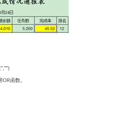
,””)
用OR函数。