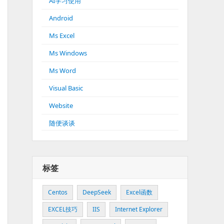
AI学习使用
Android
Ms Excel
Ms Windows
Ms Word
Visual Basic
Website
随便谈谈
标签
Centos
DeepSeek
Excel函数
EXCEL技巧
IIS
Internet Explorer