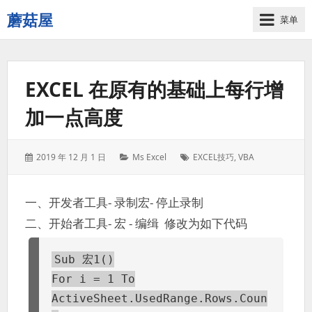
蘑菇屋
菜单
欢
迎
来
EXCEL 在原有的基础上每行增
到
蘑
加一点高度
菇
屋！
发
分
标
2019 年 12 月 1 日
Ms Excel
EXCEL技巧
,
VBA
表
类：
签：
于：
一、开发者工具- 录制宏- 停止录制
二、开始者工具- 宏 - 编缉 修改为如下代码
Sub 宏1()
For i = 1 To
ActiveSheet.UsedRange.Rows.Coun