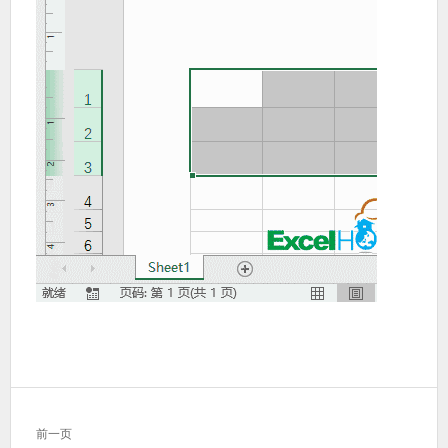
文
前一页
章