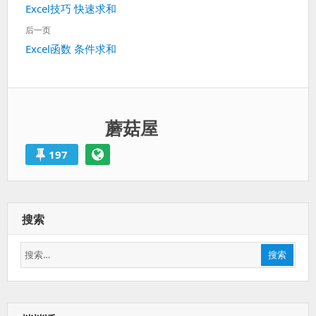
上
Excel技巧 快速求和
导
一
航
后一页
篇：
下
Excel函数 条件求和
一
篇：
蘑菇屋
197
搜索
搜
搜索
索：