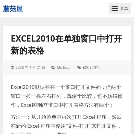
蘑菇屋
菜单
欢
迎
来
EXCEL2010在单独窗口中打开
到
蘑
新的表格
菇
屋！
发
分
标
2023 年 4 月 21 日
Ms Excel
EXCEL技巧
表
类：
签：
于：
Excel2010默认在在一个窗口打开文件的，但两个
窗口一拉一靠左右排列，既便于比较，也不妨碍操
作，Excel在独立窗口中打开表格方法有两个：
方法一：从开始菜单中再次打开 Excel 程序，然后
在新的 Excel 程序中使用“文件-打开”来打开文件，