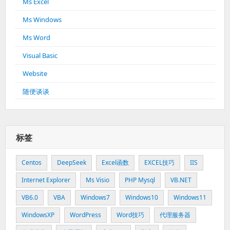
Ms Excel
Ms Windows
Ms Word
Visual Basic
Website
随便谈谈
标签
Centos
DeepSeek
Excel函数
EXCEL技巧
IIS
Internet Explorer
Ms Visio
PHP Mysql
VB.NET
VB6.0
VBA
Windows7
Windows10
Windows11
WindowsXP
WordPress
Word技巧
代理服务器