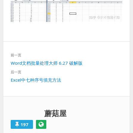
文
前一页
章
上
Word文档批量处理大师 6.27 破解版
导
一
航
后一页
篇：
下
Excel中七种序号填充方法
一
篇：
蘑菇屋
197