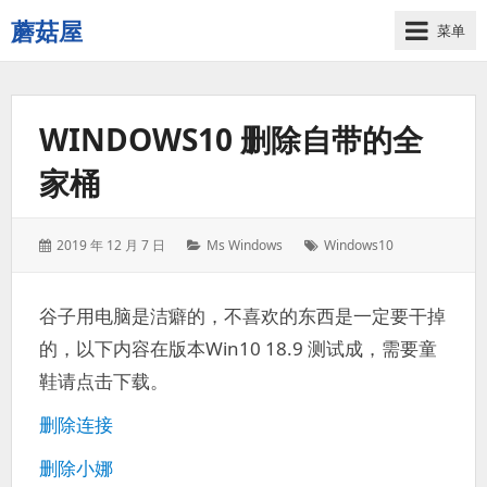
蘑菇屋
菜单
欢
迎
来
WINDOWS10 删除自带的全
到
蘑
家桶
菇
屋！
发
分
标
2019 年 12 月 7 日
Ms Windows
Windows10
表
类：
签：
于：
谷子用电脑是洁癖的，不喜欢的东西是一定要干掉
的，以下内容在版本Win10 18.9 测试成，需要童
鞋请点击下载。
删除连接
删除小娜