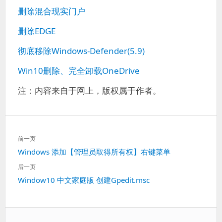
删除混合现实门户
删除EDGE
彻底移除Windows-Defender(5.9)
Win10删除、完全卸载OneDrive
注：内容来自于网上，版权属于作者。
文
前一页
章
上
Windows 添加【管理员取得所有权】右键菜单
导
一
航
后一页
篇：
下
Window10 中文家庭版 创建Gpedit.msc
一
篇：