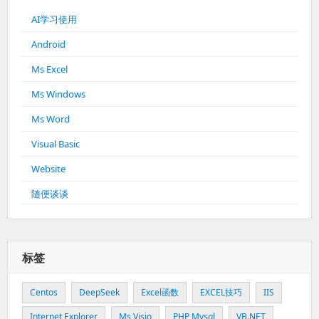
AI学习使用
Android
Ms Excel
Ms Windows
Ms Word
Visual Basic
Website
随便谈谈
标签
Centos
DeepSeek
Excel函数
EXCEL技巧
IIS
Internet Explorer
Ms Visio
PHP Mysql
VB.NET