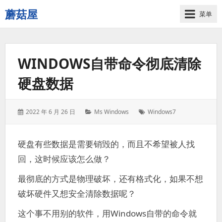
蘑菇屋
菜单
欢
迎
来
WINDOWS自带命令彻底清除
到
蘑
硬盘数据
菇
屋！
发
分
标
2022 年 6 月 26 日
Ms Windows
Windows7
表
类：
签：
于：
硬盘有些数据是需要销毁的，而且不希望被人找
回，这时候应该怎么做？
最彻底的方式是物理破坏，还有格式化，如果不想
破坏硬件又想安全清除数据呢？
这个事不用别的软件，用Windows自带的命令就