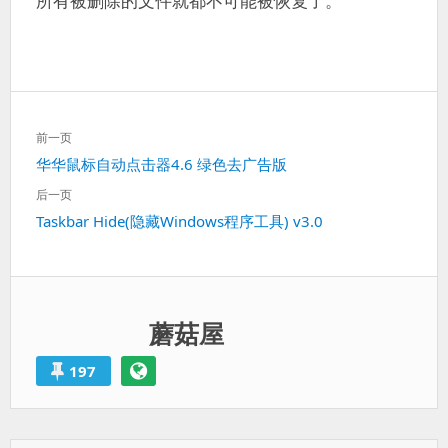
所有被删除的文件就都不可能被恢复了。
文
前一页
章
上
华华鼠标自动点击器4.6 绿色去广告版
导
一
航
后一页
篇：
下
Taskbar Hide(隐藏Windows程序工具) v3.0
一
篇：
蘑菇屋
197