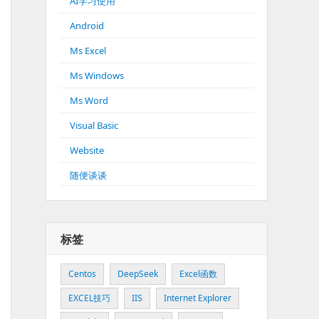
AI学习使用
Android
Ms Excel
Ms Windows
Ms Word
Visual Basic
Website
随便谈谈
标签
Centos
DeepSeek
Excel函数
EXCEL技巧
IIS
Internet Explorer