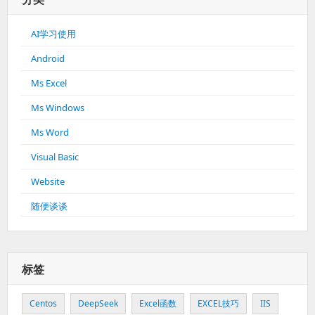
AI学习使用
Android
Ms Excel
Ms Windows
Ms Word
Visual Basic
Website
随便谈谈
标签
Centos
DeepSeek
Excel函数
EXCEL技巧
IIS