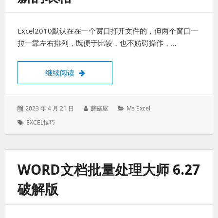
Excel2010默认在在一个窗口打开文件的，但两个窗口一
拉一靠左右排列，既便于比较，也不妨碍操作，…
Excel2010在单独窗口中打开新的表格
继续阅读
发
作
分
2023 年 4 月 21 日
蘑菇屋
Ms Excel
表
者：
类：
标
EXCEL技巧
于：
签：
WORD文档批量处理大师 6.27
破解版