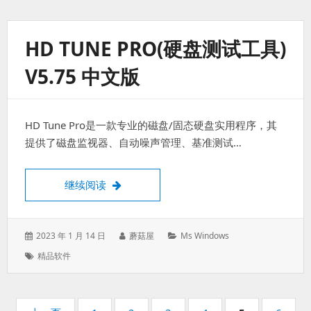
HD TUNE PRO(硬盘测试工具)
V5.75 中文版
HD Tune Pro是一款专业的磁盘/固态硬盘实用程序，其
提供了磁盘监视器、自动噪声管理、基准测试…
HD Tune Pro(硬盘测试工具) v5.75 中文版
继续阅读
发
作
分
2023 年 1 月 14 日
蘑菇屋
Ms Windows
表
者：
类：
标
精品软件
于：
签：
分