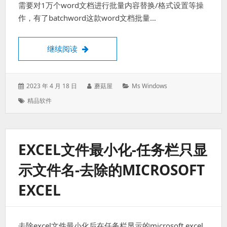
需要对1万个word文档进行批量内容替换/格式设置等操
作，有了batchword这款word文档批量…
Word文档批量处理大师 6.27 破解版
继续阅读
发
作
分
2023 年 4 月 18 日
蘑菇屋
Ms Windows
表
者：
类：
标
精品软件
于：
签：
EXCEL文件最小化-任务栏只显
示文件名-去除的MICROSOFT
EXCEL
去除excel文件最小化后在任务栏显示的microsoft excel