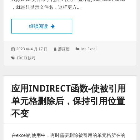
，就是只显示文件名，这样更方…
Excel文件最小化-任务栏只显示文件名-去除的Micr
继续阅读
发
作
分
2023 年 4 月 17 日
蘑菇屋
Ms Excel
表
者：
类：
标
EXCEL技巧
于：
签：
应用INDIRECT函数-使被引用
单元格删除后，保持引用位置
不变
在excel的使用中，有时需要删除被引用的单元格所在的