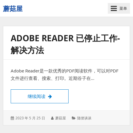
蘑菇屋
菜单
欢
迎
来
到
ADOBE READER 已停止工作-
蘑
解决方法
菇
屋！
Adobe Reader是一款优秀的PDF阅读软件，可以对PDF
文件进行查看、搜索、打印。近期谷子在…
Adobe Reader 已停止工作-解决方法
继续阅读
发
作
分
2023 年 5 月 25 日
蘑菇屋
随便谈谈
表
者：
类：
于：