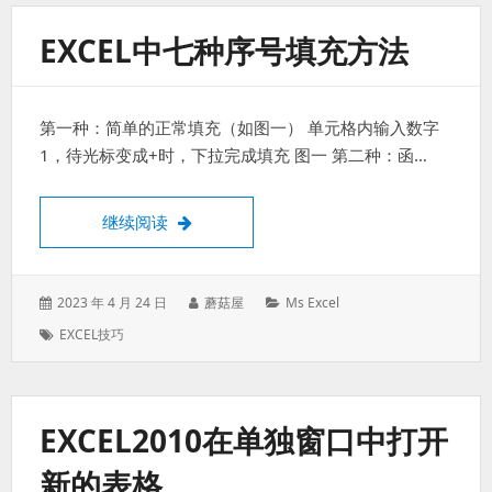
EXCEL中七种序号填充方法
第一种：简单的正常填充（如图一） 单元格内输入数字
1，待光标变成+时，下拉完成填充 图一 第二种：函…
Excel中七种序号填充方法
继续阅读
发
作
分
2023 年 4 月 24 日
蘑菇屋
Ms Excel
表
者：
类：
标
EXCEL技巧
于：
签：
EXCEL2010在单独窗口中打开
新的表格