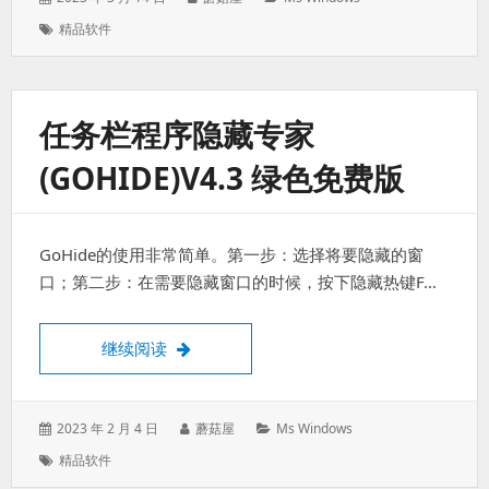
表
者：
类：
标
精品软件
于：
签：
任务栏程序隐藏专家
(GOHIDE)V4.3 绿色免费版
GoHide的使用非常简单。第一步：选择将要隐藏的窗
口；第二步：在需要隐藏窗口的时候，按下隐藏热键F…
任务栏程序隐藏专家(GoHide)V4.3 绿色免
继续阅读
发
作
分
2023 年 2 月 4 日
蘑菇屋
Ms Windows
表
者：
类：
标
精品软件
于：
签：