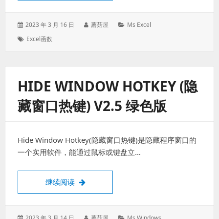
发
作
分
2023 年 3 月 16 日
蘑菇屋
Ms Excel
表
者：
类：
标
Excel函数
于：
签：
HIDE WINDOW HOTKEY (隐
藏窗口热键) V2.5 绿色版
Hide Window Hotkey(隐藏窗口热键)是隐藏程序窗口的
一个实用软件，能通过鼠标或键盘立…
Hide Window Hotkey (隐藏窗口热键) V2.
继续阅读
发
作
分
2023 年 3 月 14 日
蘑菇屋
Ms Windows