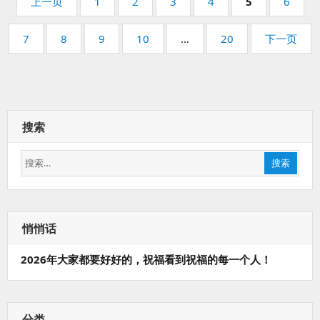
页
页
页
页
页
页
页
上一页
1
2
3
4
5
6
码：
码：
码：
码：
码：
码：
页
页
页
页
页
7
8
9
10
…
20
下一页
码：
码：
码：
码：
码：
搜索
搜
搜索
索：
悄悄话
2026年大家都要好好的，祝福看到祝福的每一个人！
分类