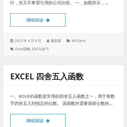
行，但又不希望引用的公式出错。 一、如图所示，…
应用INDIRECT函数-使被引用单元格删除
继续阅读
发
作
分
2023 年 4 月 6 日
蘑菇屋
Ms Excel
表
者：
类：
标
Excel函数
,
EXCEL技巧
于：
签：
EXCEL 四舍五入函数
一、ROUND函数是常用的四舍五入函数之一，用于将数
字四舍五入到指定的位数。 该函数对需要保留位数的…
Excel 四舍五入函数
继续阅读